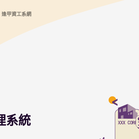
逢甲資工系網
理系統